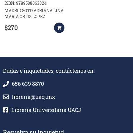
PROCEDIMIENTOS
ISBN: 9789588063324
MADRID SOTO ADRIANA LINA
MARIA ORTIZ LOPEZ
$270
Dudas e inquietudes, contáctenos en:
656 639 8870
libreria@uacj.mx
Librería Universitaria UACJ
Resuelva su inquietud