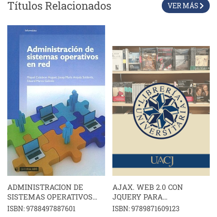
Títulos Relacionados
VER MÁS
ADMINISTRACION DE
AJAX. WEB 2.0 CON
SISTEMAS OPERATIVOS
JQUERY PARA
EN RED
PROFESIONALES 2ED
ISBN: 9788497887601
ISBN: 9789871609123