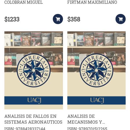
COLOBRAN MIGUEL
FIRTMAN MAXIMILIANO
$1233
$358
ANALISIS DE FALLOS EN
ANALISIS DE
SISTEMAS AERONAUTICOS
MECANISMOS Y
PROBLEMAS RESUELTOS
ISBN: 9788428337144
ISBN: 9789701512265