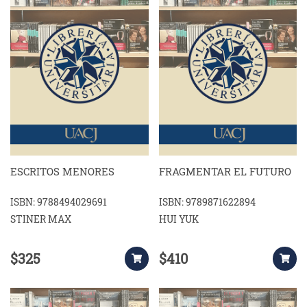
ESCRITOS MENORES
FRAGMENTAR EL FUTURO
ISBN: 9788494029691
ISBN: 9789871622894
STINER MAX
HUI YUK
$325
$410