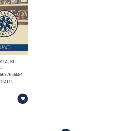
ETA, EL
NDO.
86077666554
KHALIL