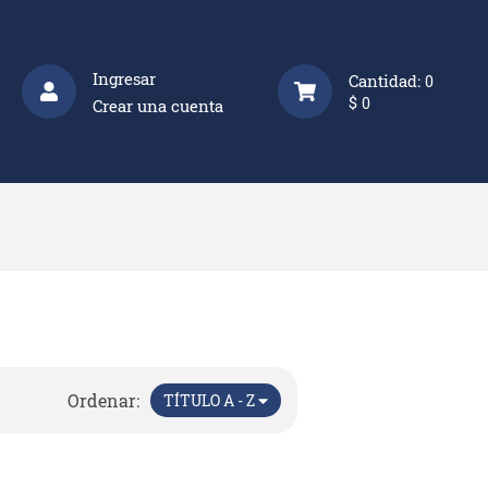
Ingresar
Cantidad:
0
$
0
Crear una cuenta
Ordenar:
TÍTULO A - Z