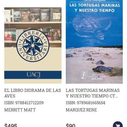
EL LIBRO DIORAMA DE LAS
LAS TORTUGAS MARINAS
AVES
Y NUESTRO TIEMPO CT
144
ISBN: 9788412712209
ISBN: 9789681665654
MERRITT MATT
MARQUEZ RENE
$495
$90