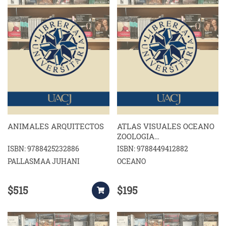
ANIMALES ARQUITECTOS
ATLAS VISUALES OCEANO
ZOOLOGIA
INVERTEBRADOS
ISBN: 9788425232886
ISBN: 9788449412882
PALLASMAA JUHANI
OCEANO
$515
$195