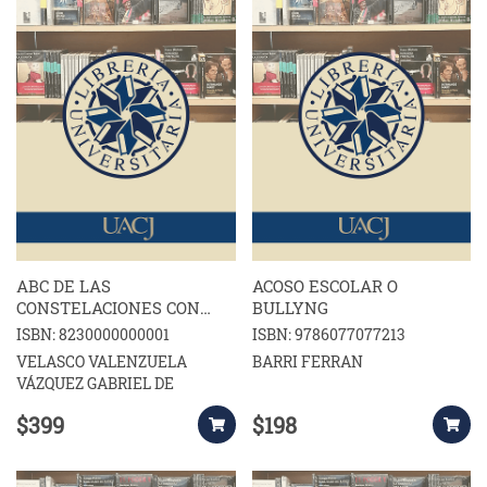
ABC DE LAS
ACOSO ESCOLAR O
CONSTELACIONES CON
BULLYNG
ENFOQUE CENTRADO EN
ISBN: 8230000000001
ISBN: 9786077077213
SOLUCIONES
VELASCO VALENZUELA
BARRI FERRAN
VÁZQUEZ GABRIEL DE
$399
$198