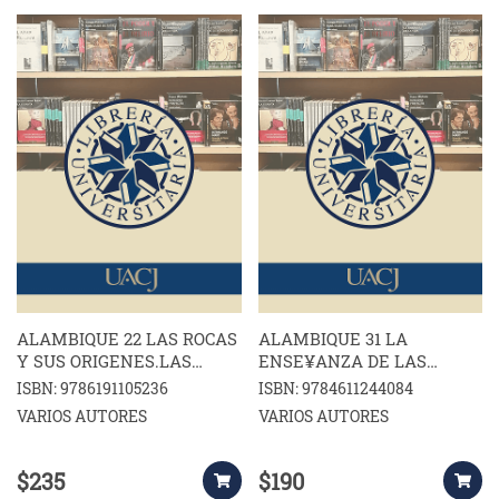
ALAMBIQUE 22 LAS ROCAS
ALAMBIQUE 31 LA
Y SUS ORIGENES.LAS
ENSE¥ANZA DE LAS
ACTITUDES EN EL AULA
CIENCIAS EN EUROPA
ISBN: 9786191105236
ISBN: 9784611244084
VARIOS AUTORES
VARIOS AUTORES
$235
$190