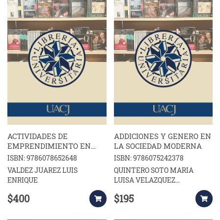
ACTIVIDADES DE
ADDICIONES Y GENERO EN
EMPRENDIMIENTO EN
LA SOCIEDAD MODERNA
LAS EMPRESAS DEL
ISBN: 9786078652648
ISBN: 9786075242378
NOROESTE DE MEXICO
VALDEZ JUAREZ LUIS
QUINTERO SOTO MARIA
ENRIQUE
LUISA VELAZQUEZ
RODRIGUEZ ELISA B
$400
$195