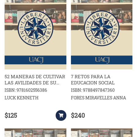
52 MANERAS DE CULTIVAR
7 RETOS PARA LA
LAS AVILIDADES DE SU
EDUCACION SOCIAL
HIJO
ISBN: 9781602556386
ISBN: 9788497847360
LUCK KENNETH
FORES MIRAVELLES ANNA
$125
$240