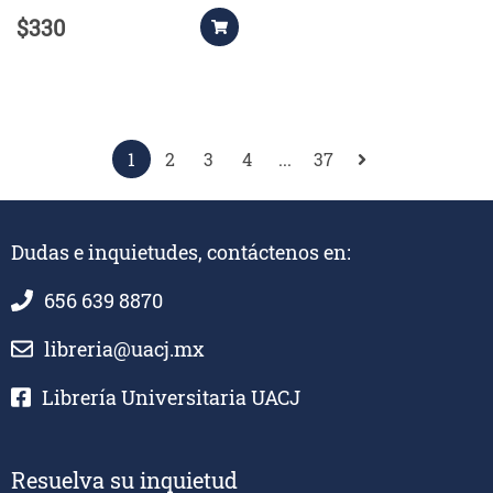
$330
1
2
3
4
...
37
Dudas e inquietudes, contáctenos en:
656 639 8870
libreria@uacj.mx
Librería Universitaria UACJ
Resuelva su inquietud