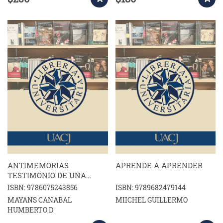
ANTIMEMORIAS
APRENDE A APRENDER
TESTIMONIO DE UNA
EPOCA
ISBN: 9786075243856
ISBN: 9789682479144
MAYANS CANABAL
MIICHEL GUILLERMO
HUMBERTO D