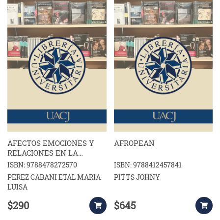
AFECTOS EMOCIONES Y
AFROPEAN
RELACIONES EN LA
ESCUELA ANALISIS DE
ISBN: 9788478272570
ISBN: 9788412457841
CINCO SITUACIONES
PEREZ CABANI ETAL MARIA
PITTS JOHNY
COTIDIANAS EN
LUISA
EDUCACION
$290
$645