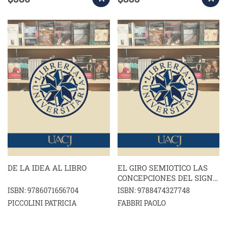
DE LA IDEA AL LIBRO
EL GIRO SEMIOTICO LAS
CONCEPCIONES DEL SIGNO
A LO LARGO DE SU
ISBN: 9786071656704
ISBN: 9788474327748
HISTORIA
PICCOLINI PATRICIA
FABBRI PAOLO