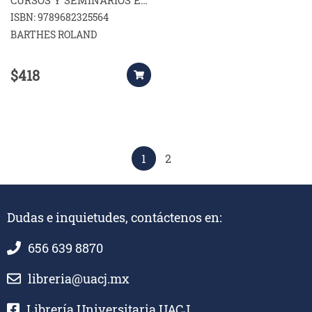
CURSOS Y SEMINARIOS EN
EL COLLEGE DE FRANCE
ISBN: 9789682325564
1977 1978
BARTHES ROLAND
$418
1
2
Dudas e inquietudes, contáctenos en:
656 639 8870
libreria@uacj.mx
Librería Universitaria UACJ