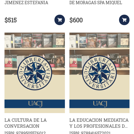
JIMENEZ ESTEFANIA
DE MORAGAS SPA MIQUEL
$515
$600
LA CULTURA DE LA
LA EDUCACION MEDIATICA
CONVERSACION
Y LOS PROFESIONALES DE
LA COMUNICACION
ISBN: 9789505576012
ISBN: 9788416572021