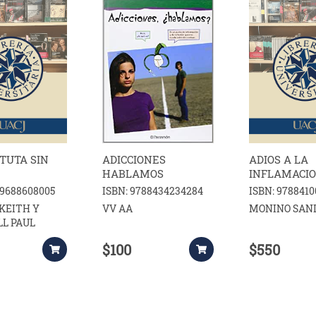
TUTA SIN
ADICCIONES
ADIOS A LA
HABLAMOS
INFLAMACI
89688608005
ISBN: 9788434234284
ISBN: 9788410
KEITH Y
VV AA
MONINO SAN
L PAUL
$100
$550