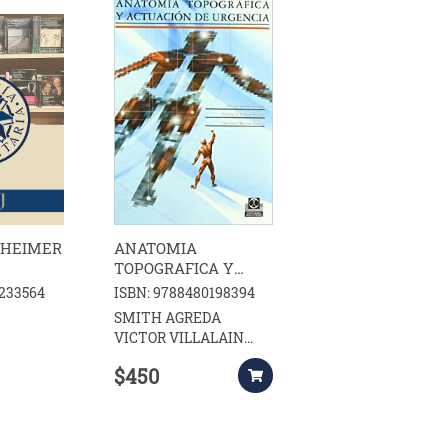
ZHEIMER
ANATOMIA
TOPOGRAFICA Y
ACTUACION DE
6233564
ISBN: 9788480198394
URGENCIA
SMITH AGREDA
VICTOR VILLALAIN
BLANCO DELFIN
$450