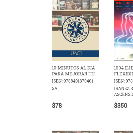
10 MINUTOS AL DIA
1004 EJ
PARA MEJORAR TU
FLEXIBI
CORAZON
ISBN: 9788491870401
ISBN: 97
SA
IBANEZ 
ASCENSI
$78
$350