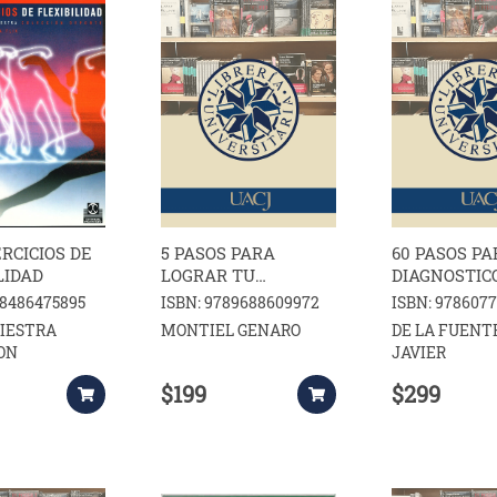
ERCICIOS DE
5 PASOS PARA
60 PASOS PA
LIDAD
LOGRAR TU
DIAGNOSTIC
BIENESTAR DE
MEDICO
88486475895
ISBN: 9789688609972
ISBN: 978607
MANERA NATURAL
RIESTRA
MONTIEL GENARO
DE LA FUENT
ON
JAVIER
$199
$299