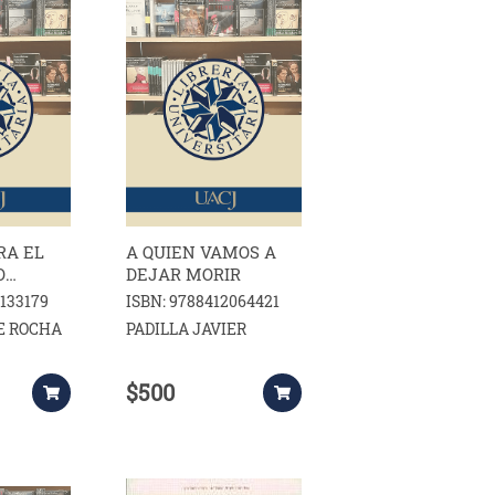
RA EL
A QUIEN VAMOS A
O
DEJAR MORIR
7133179
ISBN: 9788412064421
E ROCHA
PADILLA JAVIER
$500