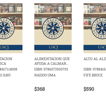
TACION
ALIMENTACION QUE
ALTO AL AL
ICA
AYUDA A CALMAR
TU MENTE
88417114008
ISBN: 9786073930703
ISBN: 978841
S XAVI
NAIDOO UMA
FIFE BRUCE
$368
$590