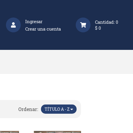
Ingresar
Cantidad:
0
$
0
Crear una cuenta
Ordenar:
TÍTULO A - Z