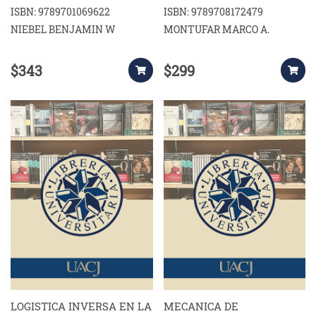
DISE¥O DEL TRABAJO
ISBN: 9789701069622
ISBN: 9789708172479
NIEBEL BENJAMIN W
MONTUFAR MARCO A.
$343
$299
LOGISTICA INVERSA EN LA
MECANICA DE