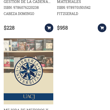
GESTION DE LA CADENA
MATERIALES
DE SUMINISTRO 2ED
ISBN: 9786076220238
ISBN: 9789701501542
CABEZA DOMINGO
FITZGERALD
$228
$958
MEJORA DE METODOS Y