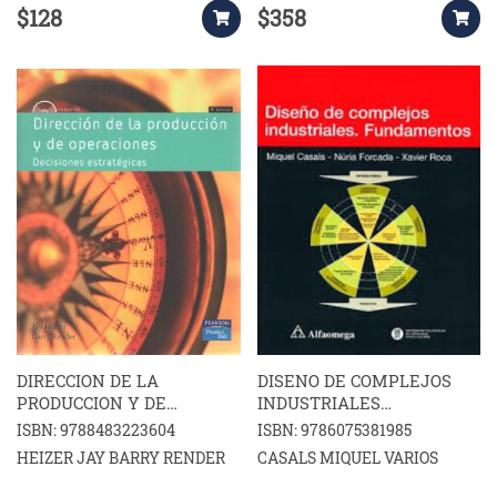
$128
$358
DIRECCION DE LA
DISENO DE COMPLEJOS
PRODUCCION Y DE
INDUSTRIALES
OPERACIONES DECISIONES
FUNDAMENTOS
ISBN: 9788483223604
ISBN: 9786075381985
ESTRATEGICAS
HEIZER JAY BARRY RENDER
CASALS MIQUEL VARIOS