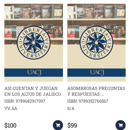
ASI CUENTAN Y JUEGAN
ASOMBROSAS PREGUNTAS
EN LOS ALTOS DE JALISCO
Y RESPUESTAS.
ANIMALES
ISBN: 9789682917097
ISBN: 9789352766567
VV. AA.
S/A
$100
$99