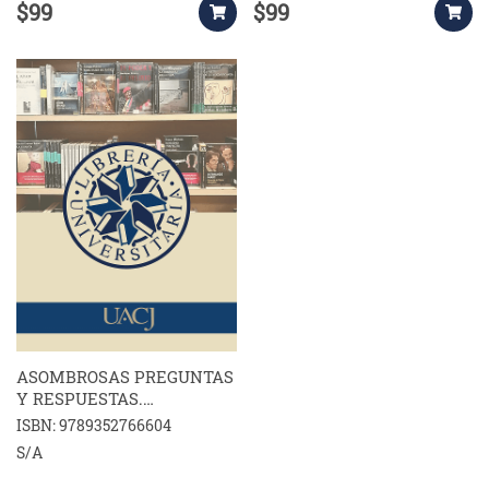
$99
$99
ASOMBROSAS PREGUNTAS
Y RESPUESTAS.
INVENCIONES
ISBN: 9789352766604
S/A