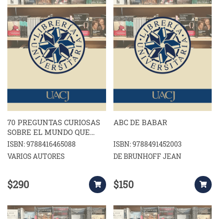
70 PREGUNTAS CURIOSAS
ABC DE BABAR
SOBRE EL MUNDO QUE
NOS RODEA Y SUS
ISBN: 9788416465088
ISBN: 9788491452003
ASOMBROSAS
VARIOS AUTORES
DE BRUNHOFF JEAN
RESPUESTAS
$290
$150