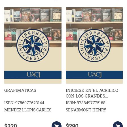
GRAFIMATICAS
INICIESE EN EL ACRILICO
CON LOS GRANDES
MAESTROS
ISBN: 9786077623144
ISBN: 9788497775168
MENDEZ LLOPIS CARLES
SENARMONT HENRY
$320
$290