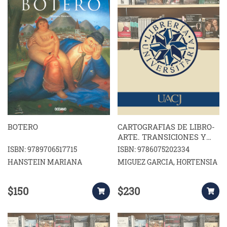
BOTERO
CARTOGRAFIAS DE LIBRO-
ARTE. TRANSICIONES Y
RELATOS DE UNA
ISBN: 9789706517715
ISBN: 9786075202334
PRACTICA LIMINAL
HANSTEIN MARIANA
MIGUEZ GARCIA, HORTENSIA
$150
$230