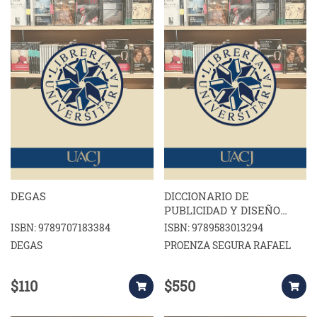
DEGAS
DICCIONARIO DE
PUBLICIDAD Y DISEÑO
GRÁFICO
ISBN: 9789707183384
ISBN: 9789583013294
DEGAS
PROENZA SEGURA RAFAEL
$110
$550