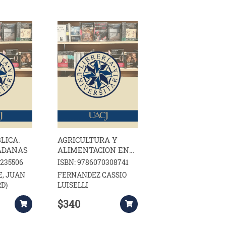
LICA.
AGRICULTURA Y
ADANAS
ALIMENTACION EN
MEXICO
3235506
ISBN: 9786070308741
E, JUAN
FERNANDEZ CASSIO
D)
LUISELLI
$340