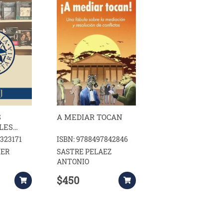
S
A MEDIAR TOCAN
LES
 MALO
2323171
ISBN: 9788497842846
HER
SASTRE PELAEZ
ANTONIO
$450