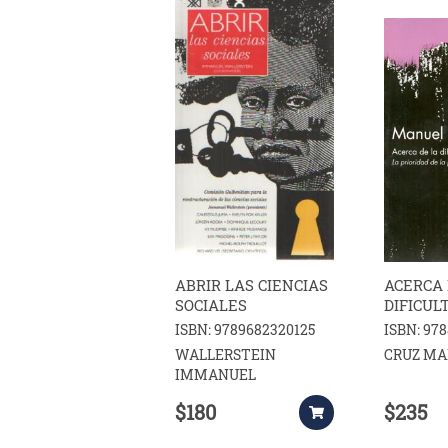
ABRIR LAS CIENCIAS
ACERCA 
SOCIALES
DIFICUL
JUNTOS
ISBN: 9789682320125
ISBN: 97
WALLERSTEIN
CRUZ M
IMMANUEL
$180
$235