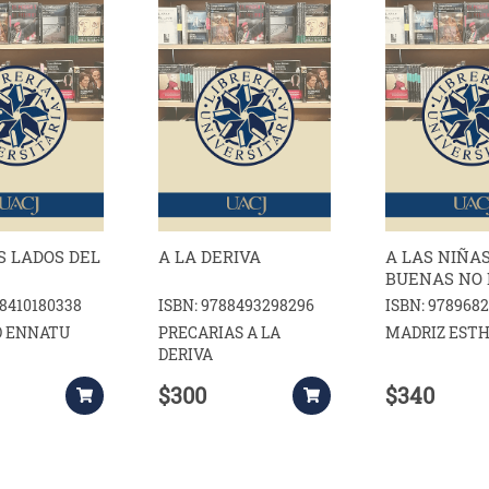
S LADOS DEL
A LA DERIVA
A LAS NIÑA
BUENAS NO 
PASA NADA
88410180338
ISBN: 9788493298296
ISBN: 978968
 ENNATU
PRECARIAS A LA
MADRIZ EST
DERIVA
$300
$340