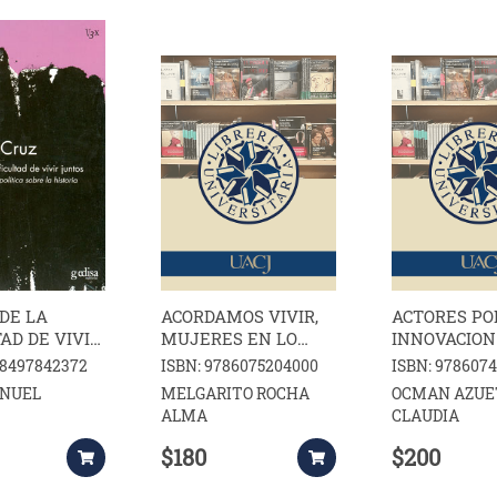
DE LA
ACORDAMOS VIVIR,
ACTORES PO
TAD DE VIVIR
MUJERES EN LO
INNOVACION
PUBLICO Y
MEDIO AMB
88497842372
ISBN: 9786075204000
ISBN: 978607
DISCURSOS DE
EN AMERICA
ANUEL
MELGARITO ROCHA
OCMAN AZUE
RESISTENCIA
NORTE
ALMA
CLAUDIA
$180
$200