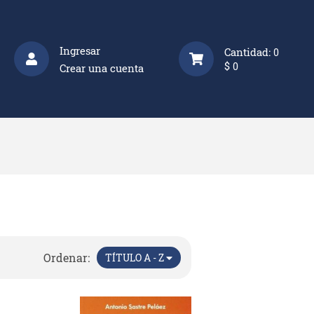
Ingresar
Cantidad:
0
$
0
Crear una cuenta
Ordenar:
TÍTULO A - Z