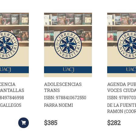
CENCIA
ADOLESCENCIAS
AGENDA PUB
PANTALLAS
TRANS
VOCES CIUD
88497846998
ISBN: 9788410672550
ISBN: 978970
 GALLEGOS
PARRA NOEMI
DE LA FUENT
RAMON (COOR
$385
$282