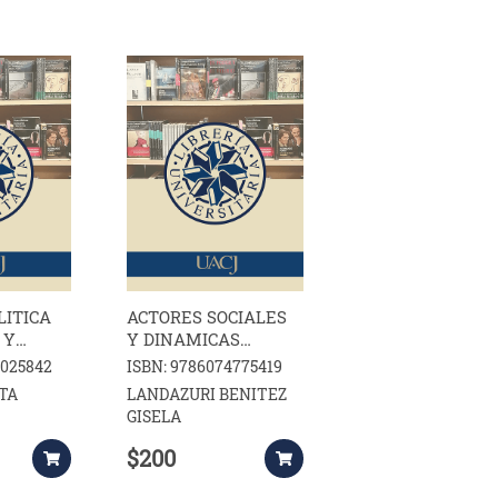
LITICA
ACTORES SOCIALES
 Y
Y DINAMICAS
IENTE
LOCALES
4025842
ISBN: 9786074775419
 DEL
TA
LANDAZURI BENITEZ
GISELA
$200