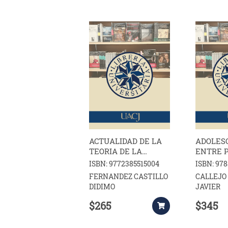
ACTUALIDAD DE LA
ADOLES
TEORIA DE LA
ENTRE 
DEPENDENCIA EN
ISBN: 9772385515004
ISBN: 97
AMERICA LATINA
FERNANDEZ CASTILLO
CALLEJO
DIDIMO
JAVIER
$265
$345