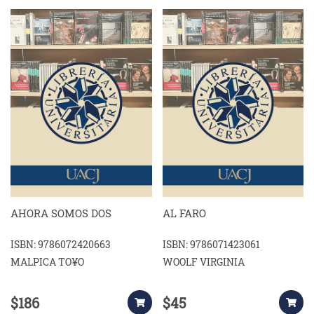
AHORA SOMOS DOS
AL FARO
ISBN: 9786072420663
ISBN: 9786071423061
MALPICA TO¥O
WOOLF VIRGINIA
$186
$45