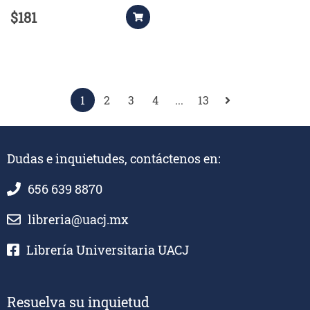
$181
1
2
3
4
...
13
Dudas e inquietudes, contáctenos en:
656 639 8870
libreria@uacj.mx
Librería Universitaria UACJ
Resuelva su inquietud