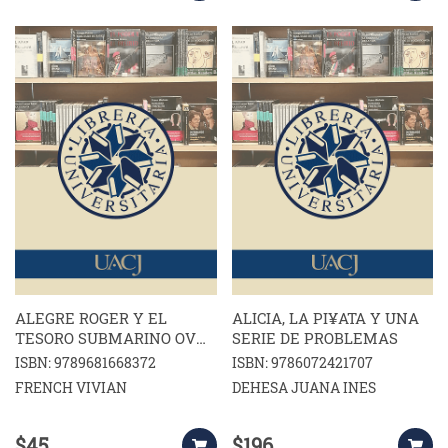
ALEGRE ROGER Y EL
ALICIA, LA PI¥ATA Y UNA
TESORO SUBMARINO OVM
SERIE DE PROBLEMAS
163
ISBN: 9789681668372
ISBN: 9786072421707
FRENCH VIVIAN
DEHESA JUANA INES
$45
$196