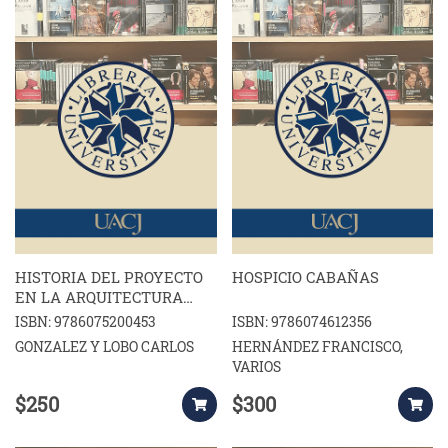
HISTORIA DEL PROYECTO
HOSPICIO CABAÑAS
EN LA ARQUITECTURA
MEXICANA
ISBN: 9786075200453
ISBN: 9786074612356
GONZALEZ Y LOBO CARLOS
HERNÁNDEZ FRANCISCO,
VARIOS
$250
$300