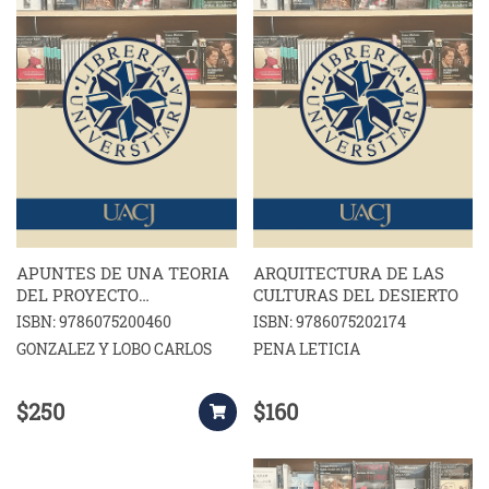
APUNTES DE UNA TEORIA
ARQUITECTURA DE LAS
DEL PROYECTO
CULTURAS DEL DESIERTO
ARQUITECTONICO
ISBN: 9786075200460
ISBN: 9786075202174
GONZALEZ Y LOBO CARLOS
PENA LETICIA
$250
$160