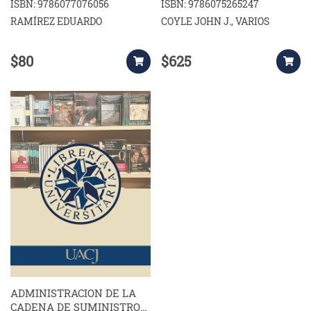
ODONTOLÓGICOS.
ISBN: 9786077076056
ISBN: 9786075265247
PSICOLÓGICOS
RAMÍREZ EDUARDO
COYLE JOHN J., VARIOS
$80
$625
ADMINISTRACION DE LA
CADENA DE SUMINISTRO