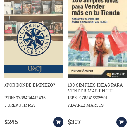
¿POR DÓNDE EMPIEZO?
100 SIMPLES IDEAS PARA
VENDER MAS EN TU
TIENDA
ISBN: 9788434413436
ISBN: 9788415505501
TURBAU IMMA
ALVAREZ MARCOS
$246
$307