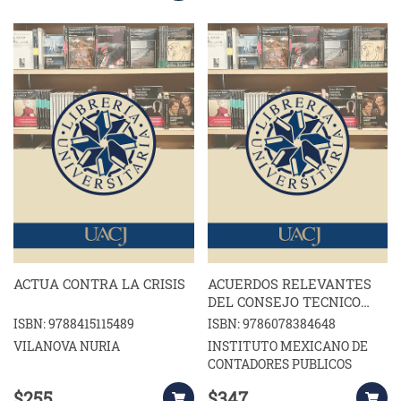
ACTUA CONTRA LA CRISIS
ACUERDOS RELEVANTES
DEL CONSEJO TECNICO
DEL IMSS
ISBN: 9788415115489
ISBN: 9786078384648
VILANOVA NURIA
INSTITUTO MEXICANO DE
CONTADORES PUBLICOS
$255
$347