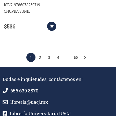
6E
ISBN: 9786073250719
CHOPRA SUNIL
$536
1
2
3
4
...
58
Dudas e inquietudes, contáctenos en:
656 639 8870
libreria@uacj.mx
Librería Universitaria UACJ