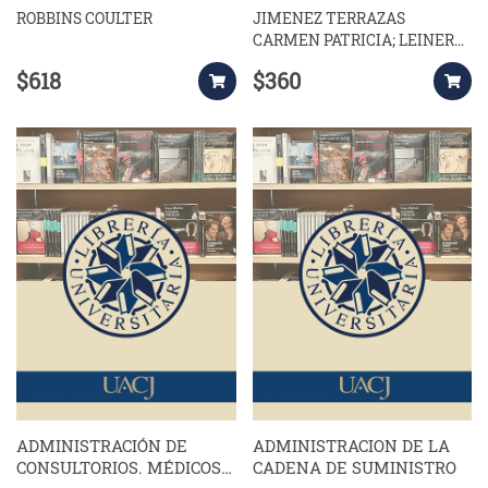
ROBBINS COULTER
JIMENEZ TERRAZAS
CARMEN PATRICIA; LEINER
DE LA CABADA MARIE;
$618
$360
TOSCANO MOCTEZUMA J
ADMINISTRACIÓN DE
ADMINISTRACION DE LA
CONSULTORIOS. MÉDICOS.
CADENA DE SUMINISTRO