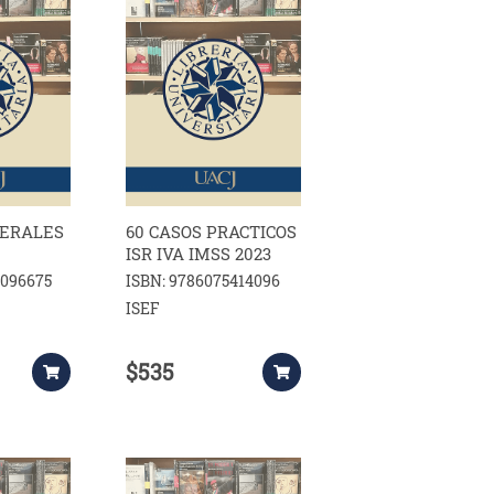
DERALES
60 CASOS PRACTICOS
ISR IVA IMSS 2023
9096675
ISBN: 9786075414096
ISEF
$535