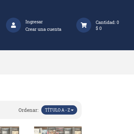
Ingresar
Cantidad:
0
$
0
Crear una cuenta
Ordenar:
TÍTULO A - Z