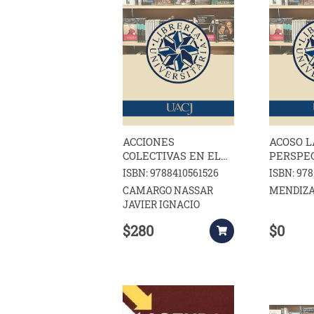
ACCIONES
ACOSO 
COLECTIVAS EN EL
PERSPE
CODIGO NACIONAL
SOCIOJU
ISBN: 9788410561526
ISBN: 97
DE
CAMARGO NASSAR
MENDIZ
PROCEDIMIENTOS
JAVIER IGNACIO
CIVILES Y
FAMILIARES
$280
$0