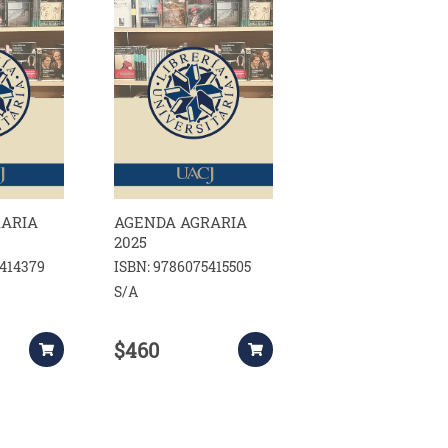
RARIA
AGENDA AGRARIA
2025
5414379
ISBN: 9786075415505
S/A
$460