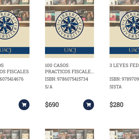
OS
100 CASOS
3 LEYES FE
OS FISCALES
PRACTICOS FISCALES
ISR IVA E IMSS 2025
86075414676
ISBN: 9786075415734
ISBN: 978970
S/A
SISTA
$690
$280