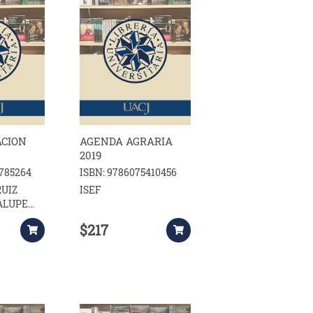
ACION
AGENDA AGRARIA
2019
3785264
ISBN: 9786075410456
UIZ
ISEF
ALUPE
OZANO
$217
O