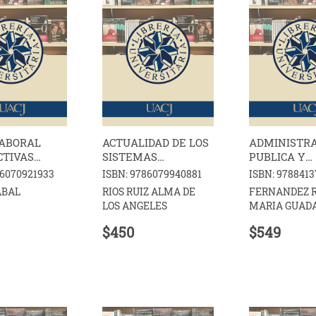
LABORAL
ACTUALIDAD DE LOS
ADMINISTR
CTIVAS
SISTEMAS
PUBLICA Y
RIDICAS
JURUDICOS
DERECHOS
86070921933
ISBN: 9786079940881
ISBN: 978841
CONTEMPORANEOS
HUMANOS
ABAL
RIOS RUIZ ALMA DE
FERNANDEZ R
Y LAS TRADICIONES
LOS ANGELES
MARIA GUAD
LEGALES
RODRIGUEZ L
$450
$549
LUIS GERARD