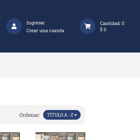
Ingresar
Cantidad:
0
$
0
Crear una cuenta
Ordenar:
TÍTULO A - Z