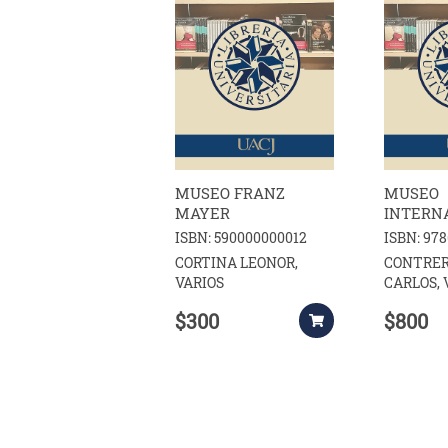
MUSEO FRANZ
MUSEO
MAYER
INTERN
BARROC
ISBN: 590000000012
ISBN: 97
CORTINA LEONOR,
CONTRER
VARIOS
CARLOS, 
$300
$800