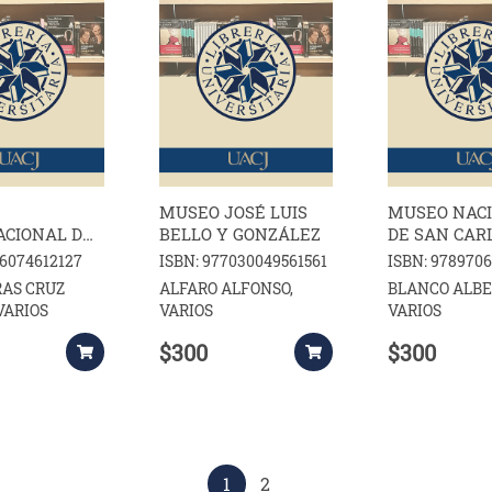
MUSEO JOSÉ LUIS
MUSEO NAC
ACIONAL DEL
BELLO Y GONZÁLEZ
DE SAN CAR
O
86074612127
ISBN: 977030049561561
ISBN: 978970
AS CRUZ
ALFARO ALFONSO,
BLANCO ALBE
VARIOS
VARIOS
VARIOS
$300
$300
1
2