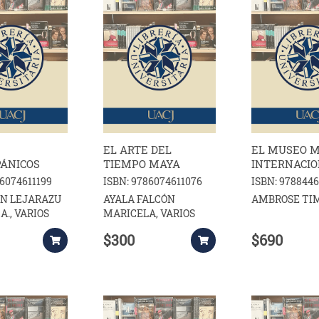
EL ARTE DEL
EL MUSEO 
PÁNICOS
TIEMPO MAYA
INTERNACI
86074611199
ISBN: 9786074611076
ISBN: 978844
N LEJARAZU
AYALA FALCÓN
AMBROSE TI
., VARIOS
MARICELA, VARIOS
$300
$690