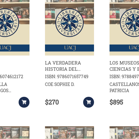
LA VERDADERA
LOS MUSEOS
HISTORIA DEL
CIENCIAS Y 
CHOCOLATE
CONSUMO C
86074612172
ISBN: 9786071657749
ISBN: 978849
LLA
COE SOPHIE D.
CASTELLANO
GOS
PATRICIA
, VARIOS
$270
$895