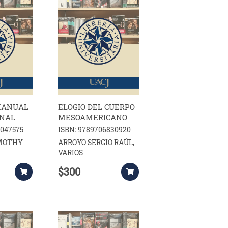
MANUAL
ELOGIO DEL CUERPO
ONAL
MESOAMERICANO
6047575
ISBN: 9789706830920
MOTHY
ARROYO SERGIO RAÚL,
VARIOS
$300