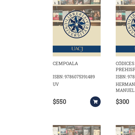
CEMPOALA
CÓDICES
PREHIS
ISBN: 9786075391489
ISBN: 97
UV
HERMAN
MANUEL A
$550
$300