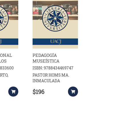
IONAL
PEDAGOGÍA
LOS
MUSEÍSTICA
6833600
ISBN: 9788434469747
RTO,
PASTOR HOMS MA.
INMACULADA
$196