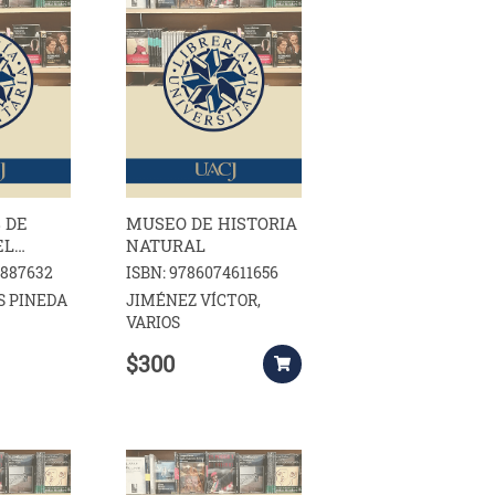
 DE
MUSEO DE HISTORIA
EL
NATURAL
ULTURAL
7887632
ISBN: 9786074611656
S PINEDA
JIMÉNEZ VÍCTOR,
VARIOS
$300