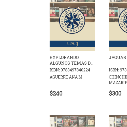
EXPLORANDO
JAGUAR
ALGUNOS TEMAS DE
ARQUEOLOGIA
ISBN: 9788497840224
ISBN: 97
AGUERRE ANA M.
CHINCHI
MAZARIE
OSWALDO
$240
$300