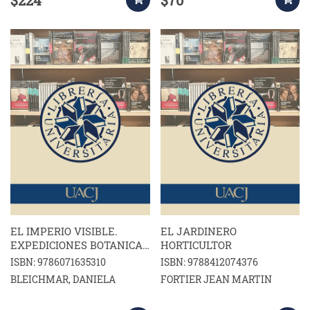
EL IMPERIO VISIBLE.
EL JARDINERO
EXPEDICIONES BOTANICAS
HORTICULTOR
Y CULTURA VISUAL EN LA
ISBN: 9786071635310
ISBN: 9788412074376
ILUSTRACIÀN HISPµNICA
BLEICHMAR, DANIELA
FORTIER JEAN MARTIN