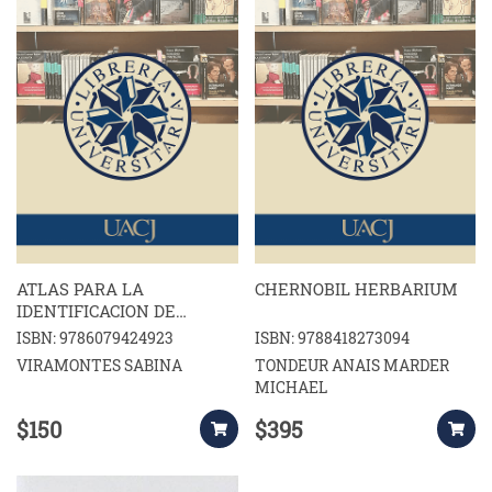
ATLAS PARA LA
CHERNOBIL HERBARIUM
IDENTIFICACION DE
HONGOS Y ORGANISMOS
ISBN: 9786079424923
ISBN: 9788418273094
RELACIONADOS
VIRAMONTES SABINA
TONDEUR ANAIS MARDER
MICHAEL
$150
$395