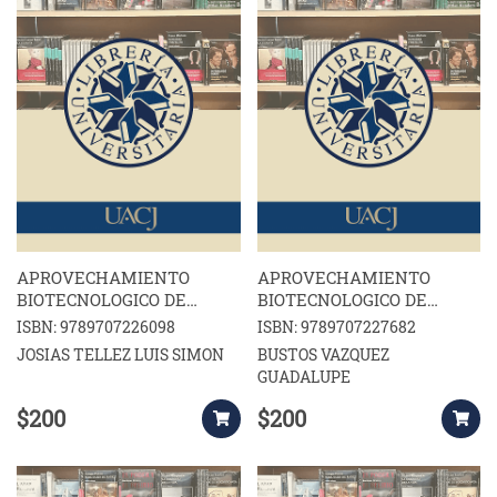
APROVECHAMIENTO
APROVECHAMIENTO
BIOTECNOLOGICO DE
BIOTECNOLOGICO DE
PRODUCTOS
PRODUCTOS
ISBN: 9789707226098
ISBN: 9789707227682
AGROPECUARIOS I
AGROPECUARIOS II
JOSIAS TELLEZ LUIS SIMON
BUSTOS VAZQUEZ
GUADALUPE
$200
$200