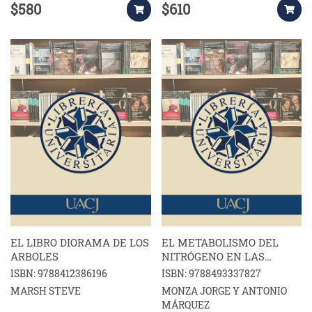
$580
$610
EL LIBRO DIORAMA DE LOS
EL METABOLISMO DEL
ARBOLES
NITRÓGENO EN LAS
PLANTAS
ISBN: 9788412386196
ISBN: 9788493337827
MARSH STEVE
MONZA JORGE Y ANTONIO
MÁRQUEZ