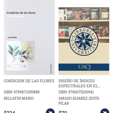
CONDICION DE LAS FLORES
DISEÑO DE ÍNDICES
ESPECTRALES EN EL
DIAGNÓSTICO
ISBN: 9789872350888
ISBN: 9786075200941
NUTRIMENTAL DE
BELLATIN MARIO
AMADO ÁLVAREZ JESÚS
HUERTAS MANZANERAS
PILAR
$224
$70