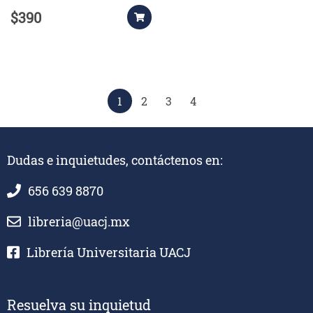
$390
1
2
3
4
Dudas e inquietudes, contáctenos en:
656 639 8870
libreria@uacj.mx
Librería Universitaria UACJ
Resuelva su inquietud