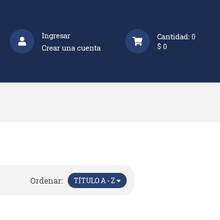
Ingresar
Cantidad:
0
$
0
Crear una cuenta
Ordenar:
TÍTULO A - Z