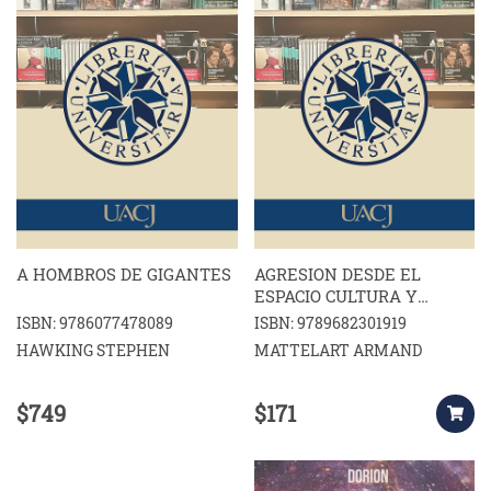
A HOMBROS DE GIGANTES
AGRESION DESDE EL
ESPACIO CULTURA Y
NAPALM EN LA ERA DE
ISBN: 9786077478089
ISBN: 9789682301919
LOS SATELITES
HAWKING STEPHEN
MATTELART ARMAND
$749
$171