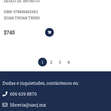
DESEO DE INFINITO
ISBN: 9788494263811
XUAN THUAN TRINH
$745
1
2
3
4
Dudas e inquietudes, contáctenos en:
656 639 8870
libreria@uacj.mx