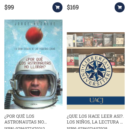
$99
$169
¿POR QUÉ LOS
¿QUE LOS HACE LEER ASI?.
ASTRONAUTAS NO
LOS NIÑOS, LA LECTURA Y
LLORAN?
LAS BIBLIOTECAS
ISBN: 9786077470212
ISBN: 9786071607928