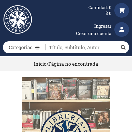
Cantidad:
0
$
0
Ingresar
Crear una cuenta
Categorias
Inicio
/
Página no encontrada