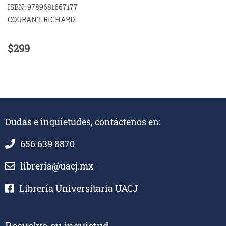
ISBN: 9789681667177
COURANT RICHARD
$299
Dudas e inquietudes, contáctenos en:
656 639 8870
libreria@uacj.mx
Librería Universitaria UACJ
Resuelva su inquietud