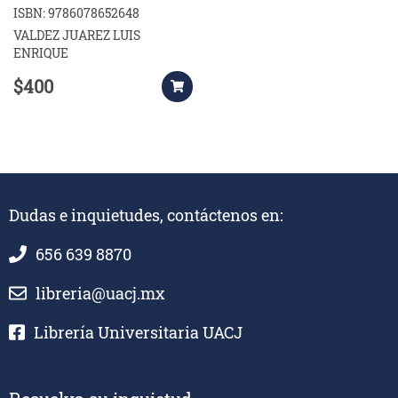
LAS EMPRESAS DEL
ISBN: 9786078652648
NOROESTE DE MEXICO
VALDEZ JUAREZ LUIS
ENRIQUE
$400
Dudas e inquietudes, contáctenos en:
656 639 8870
libreria@uacj.mx
Librería Universitaria UACJ