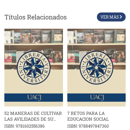
Títulos Relacionados
VER MÁS
52 MANERAS DE CULTIVAR
7 RETOS PARA LA
LAS AVILIDADES DE SU
EDUCACION SOCIAL
HIJO
ISBN: 9781602556386
ISBN: 9788497847360