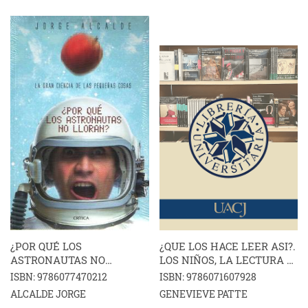
¿POR QUÉ LOS
¿QUE LOS HACE LEER ASI?.
ASTRONAUTAS NO
LOS NIÑOS, LA LECTURA Y
LLORAN?
LAS BIBLIOTECAS
ISBN: 9786077470212
ISBN: 9786071607928
ALCALDE JORGE
GENEVIEVE PATTE