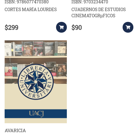
ACADÉMICA ARMANDO
ISBN: 9786077470380
ISBN: 9703234470
CASAS
CORTES MARÍA LOURDES
CUADERNOS DE ESTUDIOS
CINEMATOGRµFICOS
$299
$90
AVARICIA