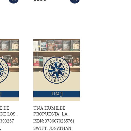
E DE
UNA HUMILDE
DE LOS
PROPUESTA. LA
BATALLA DE LOS
8303267
ISBN: 9786070265761
LIBROS
A
SWIFT, JONATHAN