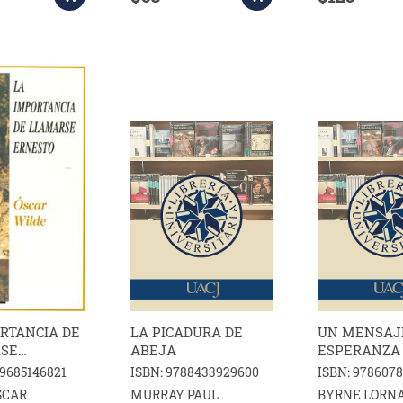
RTANCIA DE
LA PICADURA DE
UN MENSAJ
SE
ABEJA
ESPERANZA 
O
ANGELES
89685146821
ISBN: 9788433929600
ISBN: 978607
SCAR
MURRAY PAUL
BYRNE LORN