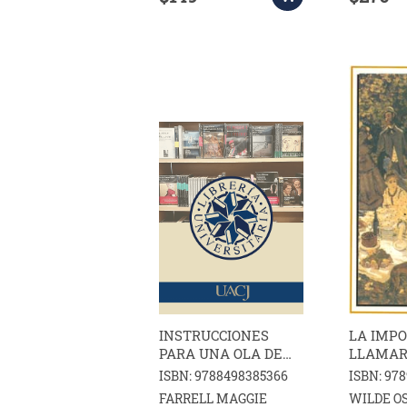
INSTRUCCIONES
LA IMPO
PARA UNA OLA DE
LLAMAR
CALOR
ERNEST
ISBN: 9788498385366
ISBN: 97
FARRELL MAGGIE
WILDE O