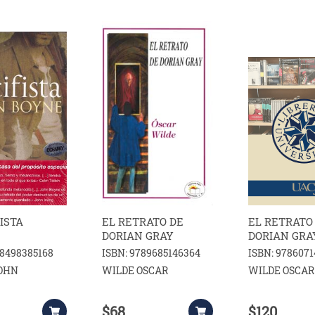
FISTA
EL RETRATO DE
EL RETRATO
DORIAN GRAY
DORIAN GRA
88498385168
ISBN: 9789685146364
ISBN: 978607
OHN
WILDE OSCAR
WILDE OSCAR
$68
$120