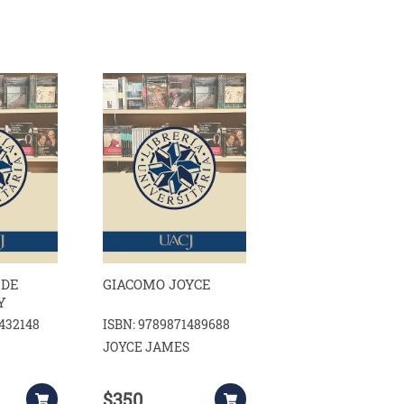
 DE
GIACOMO JOYCE
Y
1432148
ISBN: 9789871489688
JOYCE JAMES
$350