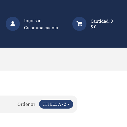
Ingresar
Cantidad:
0
$
0
Crear una cuenta
Ordenar:
TÍTULO A - Z