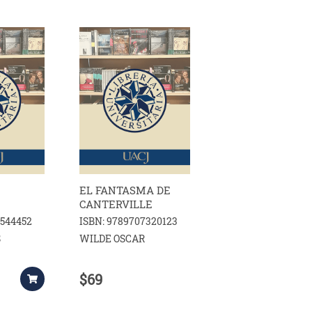
S
EL FANTASMA DE
CANTERVILLE
4544452
ISBN: 9789707320123
S
WILDE OSCAR
$69