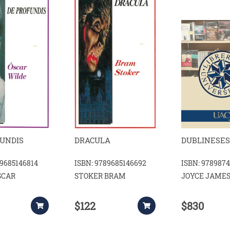
UNDIS
DRACULA
DUBLINESE
89685146814
ISBN: 9789685146692
ISBN: 978987
SCAR
STOKER BRAM
JOYCE JAME
$122
$830