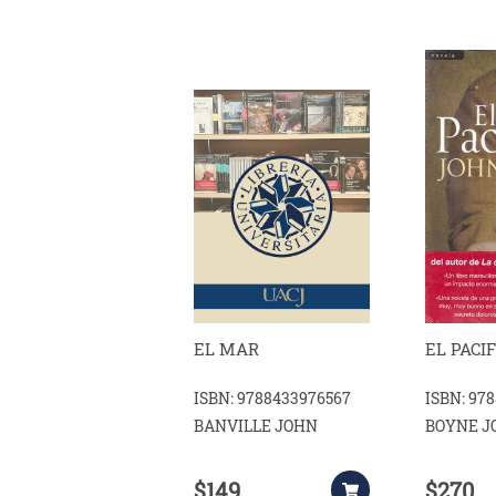
EL MAR
EL PACI
ISBN: 9788433976567
ISBN: 97
BANVILLE JOHN
BOYNE J
$149
$270