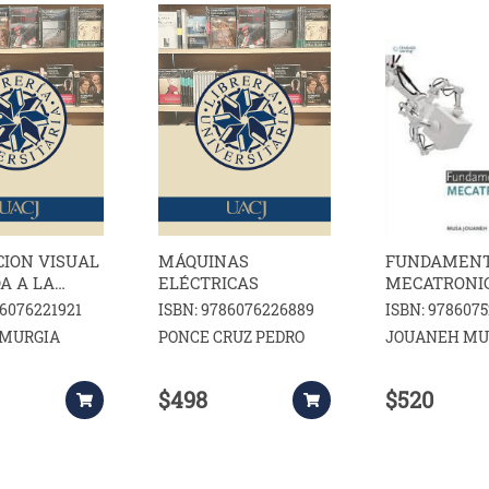
ION VISUAL
MÁQUINAS
FUNDAMENT
A A LA
ELÉCTRICAS
MECATRONI
CA
86076221921
ISBN: 9786076226889
ISBN: 978607
MURGIA
PONCE CRUZ PEDRO
JOUANEH MU
$498
$520