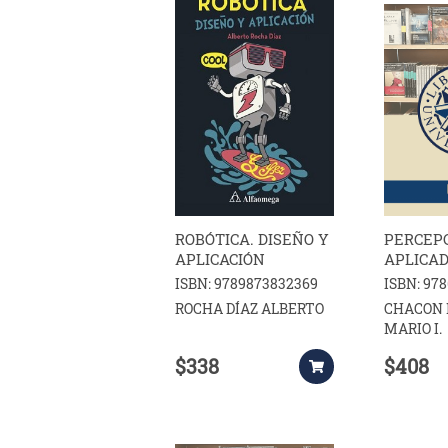
ROBÓTICA. DISEÑO Y
PERCEPC
APLICACIÓN
APLICAD
ROBOTI
ISBN: 9789873832369
ISBN: 97
ROCHA DÍAZ ALBERTO
CHACON 
MARIO I.
$338
$408