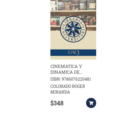
CINEMATICA Y
DINAMICA DE
ROBOTS
ISBN: 9786076220481
MANIPULADORES
COLORADO ROGER
MIRANDA
$348