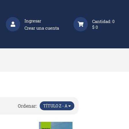
Ingresar
Cantidad:
0
$
0
Crear una cuenta
Ordenar:
TÍTULO Z - A