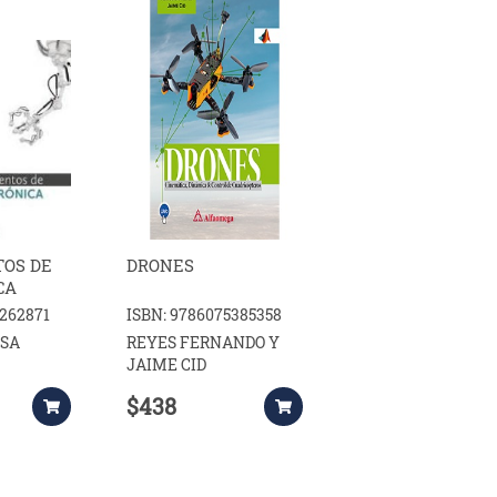
OS DE
DRONES
CA
5262871
ISBN: 9786075385358
SA
REYES FERNANDO Y
JAIME CID
$438